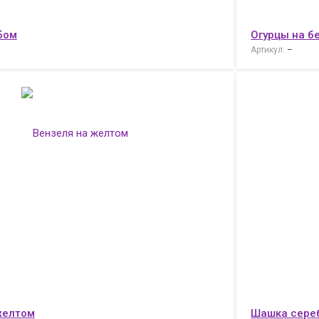
бом
Огурцы на б
Артикул:
–
желтом
Шашка сере