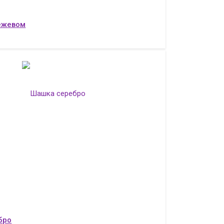
ежевом
бро