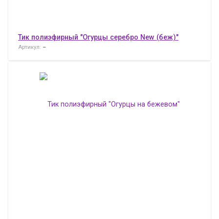
Тик полиэфирный "Огурцы серебро New (беж)"
Артикул:
–