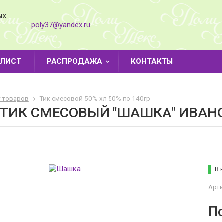
ЫХ
poly37@yandex.ru
-ЛИСТ
РАСПРОДАЖА
КОНТАКТЫ
г товаров
Тик смесовой 50% хл 50% пэ 140гр
 ТИК СМЕСОВЫЙ "ШАШКА" ИВАН
В 
Арти
П