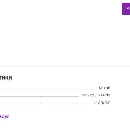
У
тики
Китай
50% хл / 50% пэ
140 гр/м²
аздел