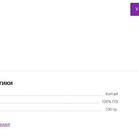
У
тики
Китай
100% ПЭ
100 гр.
аздел