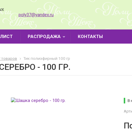
ЫХ
poly37@yandex.ru
-ЛИСТ
РАСПРОДАЖА
КОНТАКТЫ
г товаров
Тик полиэфирный 100 гр
ЕРЕБРО - 100 ГР.
В 
Арти
П