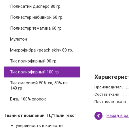
Полисатин дисперс 80 гр.
Полиэстер набивной 60 гр.
Полиэстер тематика 60 гр.
Мулетон
Микрофибра «peach skin» 80 гр.
Тик полиэфирный 90 гр.
Тик полиэфирный 100 гр
Характерис
Тик смесовой 50% хл, 50% пэ
Производитель
140 гр
Состав ткани
Бязь 100% хлопок
Плотность ткани
Назад в р
Ткани от компании ТД"ПолиТекс"
уверенность в качестве;