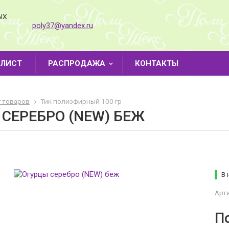
ЫХ
poly37@yandex.ru
-ЛИСТ
РАСПРОДАЖА
КОНТАКТЫ
г товаров
Тик полиэфирный 100 гр
СЕРЕБРО (NEW) БЕЖ
В 
Арти
П