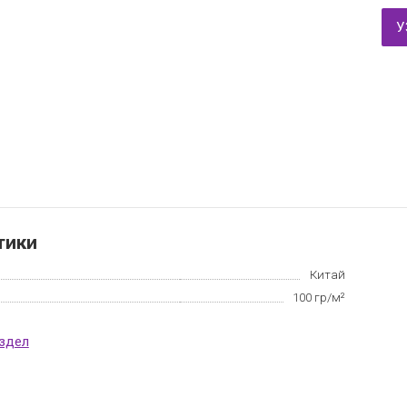
У
тики
Китай
100 гр/м²
аздел