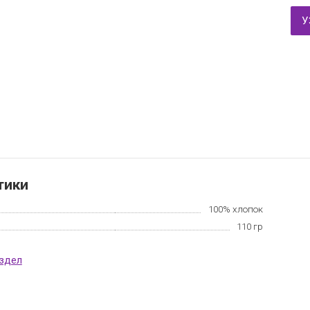
У
тики
100% хлопок
110 гр
аздел