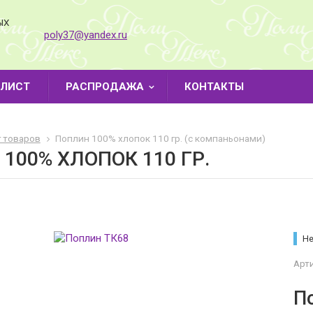
ЫХ
poly37@yandex.ru
-ЛИСТ
РАСПРОДАЖА
КОНТАКТЫ
г товаров
Поплин 100% хлопок 110 гр. (с компаньонами)
100% ХЛОПОК 110 ГР.
Не
Арти
П