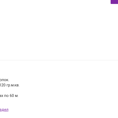
опок.
20 гр.м.кв.
х по 60 м.
аздел