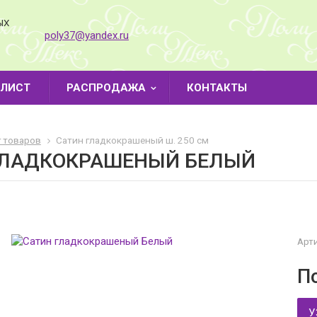
ЫХ
poly37@yandex.ru
-ЛИСТ
РАСПРОДАЖА
КОНТАКТЫ
г товаров
Cатин гладкокрашеный ш. 250 см
ГЛАДКОКРАШЕНЫЙ БЕЛЫЙ
Арти
П
У